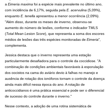
a
Eimeria maxima
foi a espécie mais prevalente no último ano,
com incidência de 6,17%, seguida pela
E. acervulina
(5,09%),
enquanto
E. tenella
apresentou a menor ocorrência (2,09%).
"Além disso, durante os meses de inverno, observou-se
aumento do número de lesões, conforme o indicador TMLS
(
Total Mean Lesion Score
), que representa a soma dos escores
médios de lesões das três espécies monitoradas de
Eimeria
",
complementa.
Jessica destaca que o inverno representa uma estação
particularmente desafiadora para o controle da coccidiose. "A
combinação de condições ambientais favoráveis à esporulação
dos oocistos na cama do aviário devio à falhas no manejo e
ausência de rotação dos ionóforos tornam o controle da doença
ainda mais difícil nessa época do ano. A rotação de
anticoccidianos é uma prática essencial e pode ser o diferencial
de sucesso do controle durante o inverno."
Nesse contexto, a adoção de uma rotina sistemática de