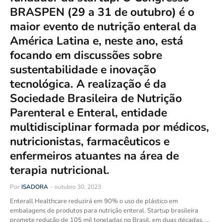
BRASPEN (29 a 31 de outubro) é o
maior evento de nutrição enteral da
América Latina e, neste ano, está
focando em discussões sobre
sustentabilidade e inovação
tecnológica. A realização é da
Sociedade Brasileira de Nutrição
Parenteral e Enteral, entidade
multidisciplinar formada por médicos,
nutricionistas, farmacêuticos e
enfermeiros atuantes na área de
terapia nutricional.
Por
ISADORA
-
outubro 30, 2023
Enterall Healthcare reduzirá em 90% o uso de plástico em
embalagens de produtos para nutrição enteral. Startup brasileira
promete redução de 105 mil toneladas no Brasil, em duas décadas. …