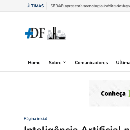
ÚLTIMAS
“Bumbum triste” na menopausa: o adesivo h
Home
Sobre
Comunicadores
Uĺtim
Página inicial