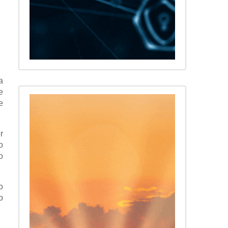
a
e
e
r
o
o
o
o