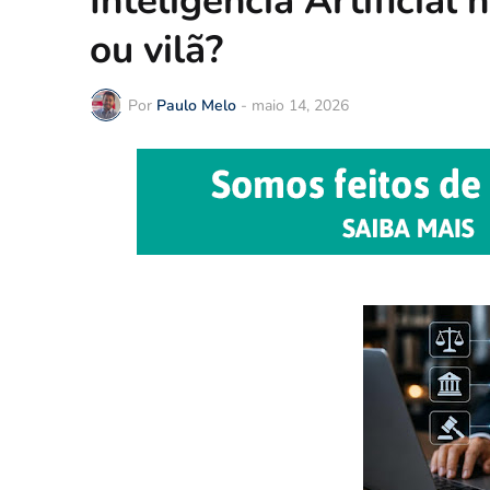
Inteligência Artificial 
ou vilã?
Por
Paulo Melo
-
maio 14, 2026