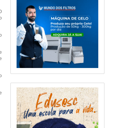
O
o
o
e
e
o
e