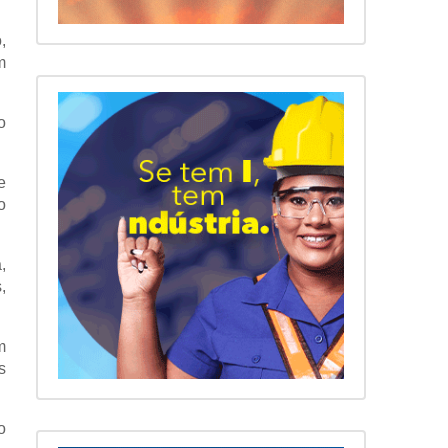
,
m
o
e
o
,
,
m
s
o