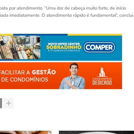
pida por atendimento. “Uma dor de cabeça muito forte, de início
aliada imediatamente. O atendimento rápido é fundamental”, conclui.