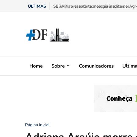
ÚLTIMAS
“Bumbum triste” na menopausa: o adesivo h
Home
Sobre
Comunicadores
Uĺtim
Página inicial