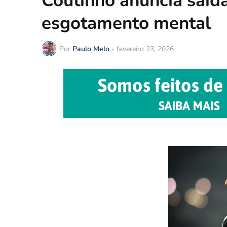
Coutinho anuncia saída
esgotamento mental
Por
Paulo Melo
-
fevereiro 23, 2026