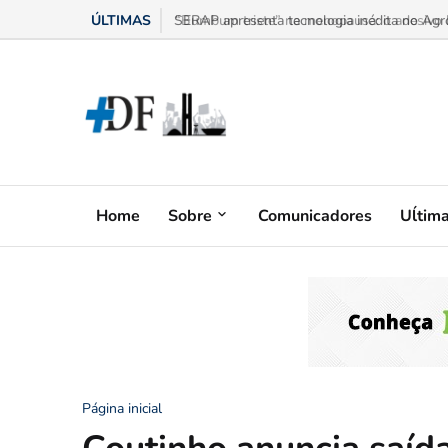
ÚLTIMAS
“Bumbum triste” na menopausa: o adesivo h
Home
Sobre
Comunicadores
Uĺtim
Página inicial