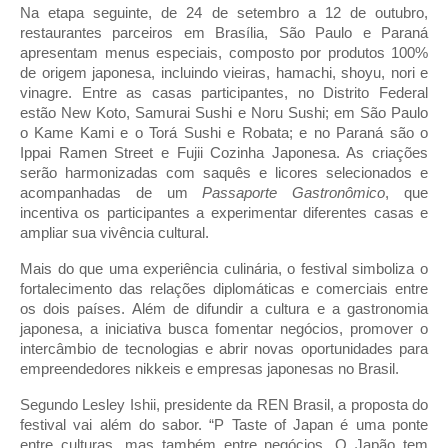
Na etapa seguinte, de 24 de setembro a 12 de outubro,
restaurantes parceiros em Brasília, São Paulo e Paraná
apresentam menus especiais, composto por produtos 100%
de origem japonesa, incluindo vieiras, hamachi, shoyu, nori e
vinagre. Entre as casas participantes, no Distrito Federal
estão New Koto, Samurai Sushi e Noru Sushi; em São Paulo
o Kame Kami e o Torá Sushi e Robata; e no Paraná são o
Ippai Ramen Street e Fujii Cozinha Japonesa. As criações
serão harmonizadas com saquês e licores selecionados e
acompanhadas de um
Passaporte Gastronômico
, que
incentiva os participantes a experimentar diferentes casas e
ampliar sua vivência cultural.
Mais do que uma experiência culinária, o festival simboliza o
fortalecimento das relações diplomáticas e comerciais entre
os dois países. Além de difundir a cultura e a gastronomia
japonesa, a iniciativa busca fomentar negócios, promover o
intercâmbio de tecnologias e abrir novas oportunidades para
empreendedores nikkeis e empresas japonesas no Brasil.
Segundo Lesley Ishii, presidente da REN Brasil, a proposta do
festival vai além do sabor. “P Taste of Japan é uma ponte
entre culturas, mas também entre negócios. O Japão tem