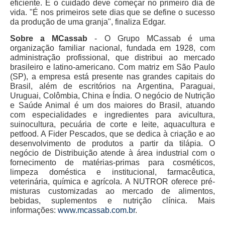
eficiente. E o cuidado deve começar no primeiro dia de
vida. "É nos primeiros sete dias que se define o sucesso
da produção de uma granja", finaliza Edgar.
Sobre a MCassab
- O Grupo MCassab é uma
organização familiar nacional, fundada em 1928, com
administração profissional, que distribui ao mercado
brasileiro e latino-americano. Com matriz em São Paulo
(SP), a empresa está presente nas grandes capitais do
Brasil, além de escritórios na Argentina, Paraguai,
Uruguai, Colômbia, China e Índia. O negócio de Nutrição
e Saúde Animal é um dos maiores do Brasil, atuando
com especialidades e ingredientes para avicultura,
suinocultura, pecuária de corte e leite, aquacultura e
petfood. A Fider Pescados, que se dedica à criação e ao
desenvolvimento de produtos a partir da tilápia. O
negócio de Distribuição atende à área industrial com o
fornecimento de matérias-primas para cosméticos,
limpeza doméstica e institucional, farmacêutica,
veterinária, química e agrícola. A NUTROR oferece pré-
misturas customizadas ao mercado de alimentos,
bebidas, suplementos e nutrição clínica. Mais
informações:
www.mcassab.com.br
.