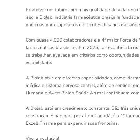
Promover um futuro com mais qualidade de vida requer
isso, a Biolab, indústria farmacêutica brasileira fund
parcerias para superar os crescentes desafios da saúde
Com quase 4.000 colaboradores e a 4ª maior Força de 
farmacêuticas brasileiras. Em 2025, foi reconhecida 
se trabalhar, avaliada em critérios como oportunidade
estabilidade.
A Biolab atua em diversas especialidades, como: dermato
médica e sistema nervoso central, além de ser líder em
Humana e Avert Biolab Saúde Animal contribuem com o
A Biolab está em crescimento constante. São três un
construção. E não para por aí: no Canadá, é a 1ª farma
Exzell Pharma para expandir suas fronteiras.
Viva a evolução!