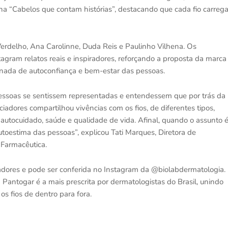
a “Cabelos que contam histórias”, destacando que cada fio carreg
rdelho, Ana Carolinne, Duda Reis e Paulinho Vilhena. Os
agram relatos reais e inspiradores, reforçando a proposta da marca
rnada de autoconfiança e bem-estar das pessoas.
essoas se sentissem representadas e entendessem que por trás da
adores compartilhou vivências com os fios, de diferentes tipos,
autocuidado, saúde e qualidade de vida. Afinal, quando o assunto 
toestima das pessoas”, explicou Tati Marques, Diretora de
 Farmacêutica.
iadores e pode ser conferida no Instagram da @biolabdermatologia.
 Pantogar é a mais prescrita por dermatologistas do Brasil, unindo
 os fios de dentro para fora.