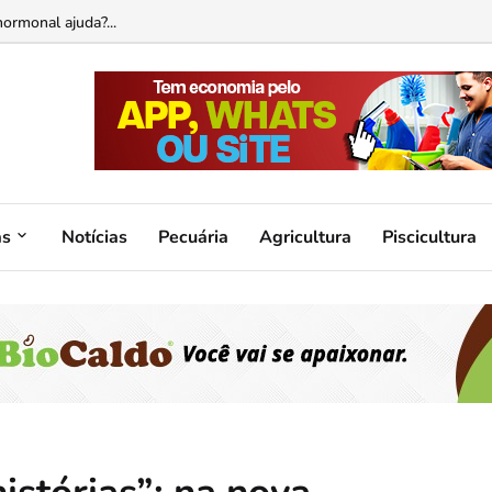
Brasília Restaurant Week, que reunirá nesta edição mais de 150 restaura
as
Notícias
Pecuária
Agricultura
Piscicultura