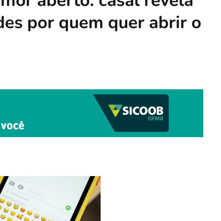
amor aberto: casal revela
des por quem quer abrir o