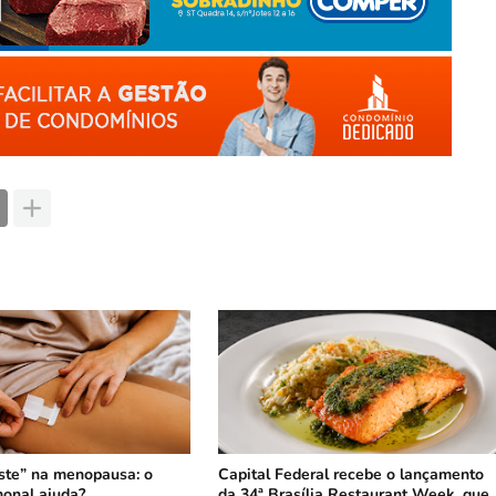
ste” na menopausa: o
Capital Federal recebe o lançamento
onal ajuda?
da 34ª Brasília Restaurant Week, que