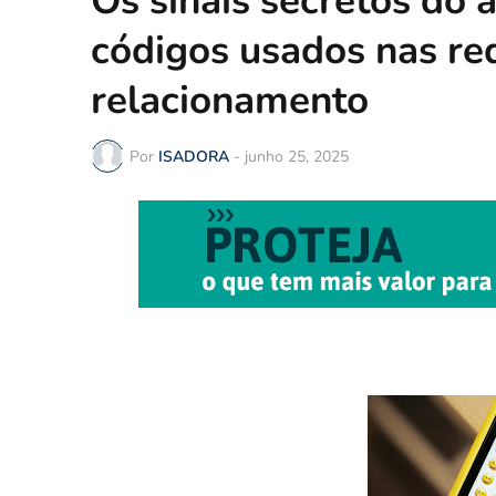
Os sinais secretos do 
códigos usados nas re
relacionamento
Por
ISADORA
-
junho 25, 2025