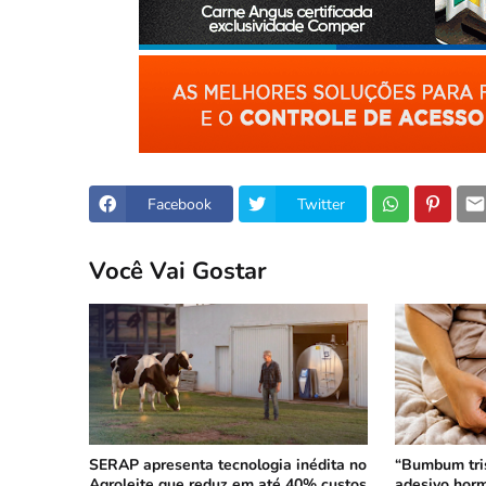
Facebook
Twitter
Você Vai Gostar
SERAP apresenta tecnologia inédita no
“Bumbum tri
Agroleite que reduz em até 40% custos
adesivo horm