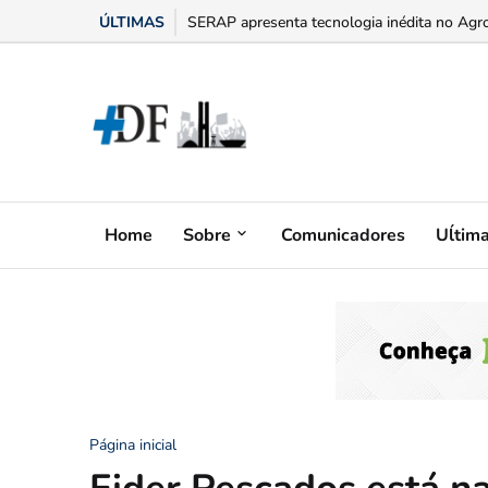
ÚLTIMAS
“Bumbum triste” na menopausa: o adesivo h
Home
Sobre
Comunicadores
Uĺtim
Página inicial