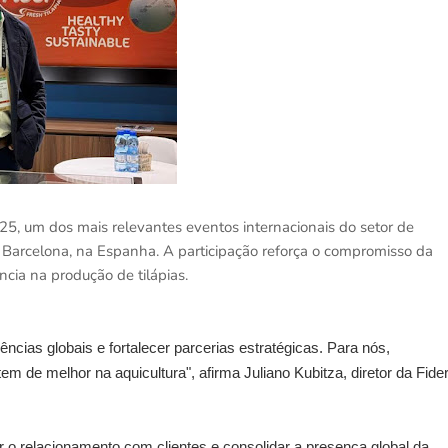
5, um dos mais relevantes eventos internacionais do setor de
 Barcelona, na Espanha. A participação reforça o compromisso da
cia na produção de tilápias.
ias globais e fortalecer parcerias estratégicas. Para nós,
m de melhor na aquicultura", afirma Juliano Kubitza, diretor da Fide
r o relacionamento com clientes e consolidar a presença global da