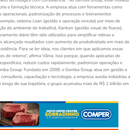
salto tecnológico com consistência.” No Gemba Group, esse modelo
oria e formação técnica. A empresa atua com ferramentas como
s operacionais, padronização de processos e treinamentos
exemplo, sistema Lean (gestão e operação enxuta) por meio de
ão do ambiente de trabalho), Kanban (gestão visual de fluxos),
iamento diário têm sido utilizados para simplificar rotinas e
os alcançado resultados com aumento de produtividade em mais de
stência. Para se ter ideia, nos clientes em que aplicamos essas
 de retorno”, afirma Vânia. Isso porque, quando aplicadas de
desperdícios, reduzir custos rapidamente, padronizar operações e
 Gemba Group: Fundado em 2008, o Gemba Group atua em gestão e
onsultoria, capacitação e tecnologia, a empresa auxilia indústrias 
o longo de sua trajetória, o grupo acumulou mais de R$ 1 bilhão em