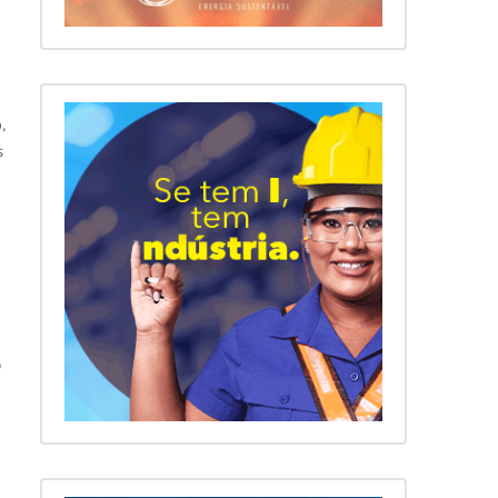
,
s
o