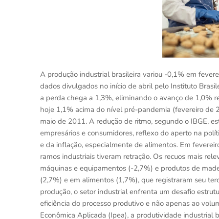
A produção industrial brasileira variou -0,1% em fever
dados divulgados no início de abril pelo Instituto Brasi
a perda chega a 1,3%, eliminando o avanço de 1,0% r
hoje 1,1% acima do nível pré-pandemia (fevereiro de 2
maio de 2011. A redução de ritmo, segundo o IBGE, es
empresários e consumidores, reflexo do aperto na polí
e da inflação, especialmente de alimentos. Em feverei
ramos industriais tiveram retração. Os recuos mais re
máquinas e equipamentos (-2,7%) e produtos de madeir
(2,7%) e em alimentos (1,7%), que registraram seu ter
produção, o setor industrial enfrenta um desafio estrut
eficiência do processo produtivo e não apenas ao volu
Econômica Aplicada (Ipea), a produtividade industrial 