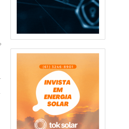
o
—
,