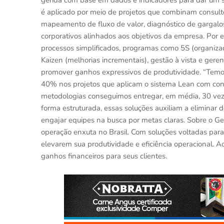
gerida com base em dados e indicadores para dar um 
é aplicado por meio de projetos que combinam consult
mapeamento de fluxo de valor, diagnóstico de gargalo
corporativos alinhados aos objetivos da empresa. Por 
processos simplificados, programas como 5S (organizaç
Kaizen (melhorias incrementais), gestão à vista e gerenc
promover ganhos expressivos de produtividade. “Tem
40% nos projetos que aplicam o sistema Lean com consi
metodologias conseguimos entregar, em média, 30 vezes
forma estruturada, essas soluções auxiliam a eliminar 
engajar equipes na busca por metas claras. Sobre o
operação enxuta no Brasil. Com soluções voltadas para c
elevarem sua produtividade e eficiência operacional. A
ganhos financeiros para seus clientes.