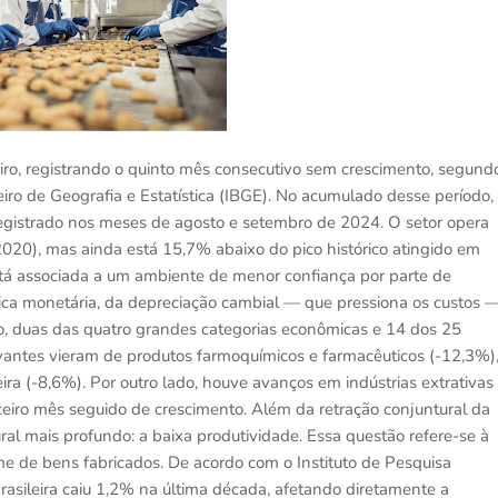
eiro, registrando o quinto mês consecutivo sem crescimento, segund
leiro de Geografia e Estatística (IBGE). No acumulado desse período,
egistrado nos meses de agosto e setembro de 2024. O setor opera
020), mas ainda está 15,7% abaixo do pico histórico atingido em
tá associada a um ambiente de menor confiança por parte de
tica monetária, da depreciação cambial — que pressiona os custos 
ro, duas das quatro grandes categorias econômicas e 14 dos 25
levantes vieram de produtos farmoquímicos e farmacêuticos (-12,3%)
a (-8,6%). Por outro lado, houve avanços em indústrias extrativas
ceiro mês seguido de crescimento. Além da retração conjuntural da
ural mais profundo: a baixa produtividade. Essa questão refere-se à
me de bens fabricados. De acordo com o Instituto de Pesquisa
brasileira caiu 1,2% na última década, afetando diretamente a