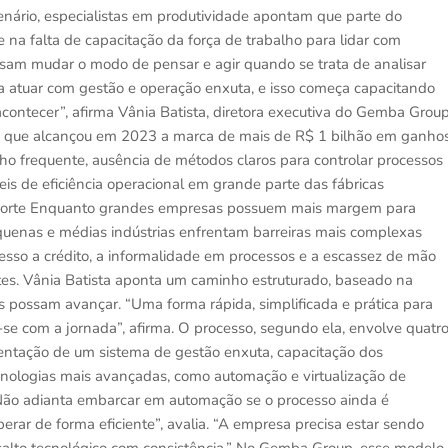
enário, especialistas em produtividade apontam que parte do
 na falta de capacitação da força de trabalho para lidar com
cisam mudar o modo de pensar e agir quando se trata de analisar
a atuar com gestão e operação enxuta, e isso começa capacitando
acontecer”, afirma Vânia Batista, diretora executiva do Gemba Group
ta que alcançou em 2023 a marca de mais de R$ 1 bilhão em ganho
lho frequente, ausência de métodos claros para controlar processos
eis de eficiência operacional em grande parte das fábricas
r porte Enquanto grandes empresas possuem mais margem para
equenas e médias indústrias enfrentam barreiras mais complexas
cesso a crédito, a informalidade em processos e a escassez de mão
tes. Vânia Batista aponta um caminho estruturado, baseado na
s possam avançar. “Uma forma rápida, simplificada e prática para
 com a jornada”, afirma. O processo, segundo ela, envolve quatr
mentação de um sistema de gestão enxuta, capacitação dos
cnologias mais avançadas, como automação e virtualização de
 “Não adianta embarcar em automação se o processo ainda é
rar de forma eficiente”, avalia. “A empresa precisa estar sendo