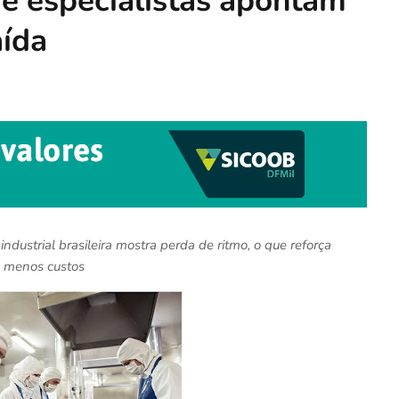
 e especialistas apontam
aída
ustrial brasileira mostra perda de ritmo, o que reforça
m menos custos