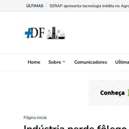
ÚLTIMAS
“Bumbum triste” na menopausa: o adesivo h
Home
Sobre
Comunicadores
Uĺtim
Página inicial