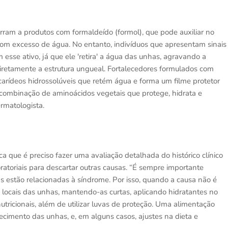
ram a produtos com formaldeído (formol), que pode auxiliar no
com excesso de água. No entanto, indivíduos que apresentam sinais
esse ativo, já que ele 'retira' a água das unhas, agravando a
diretamente a estrutura ungueal. Fortalecedores formulados com
carídeos hidrossolúveis que retém água e forma um filme protetor
 combinação de aminoácidos vegetais que protege, hidrata e
ermatologista.
ca que é preciso fazer uma avaliação detalhada do histórico clínico
oratoriais para descartar outras causas. “É sempre importante
 estão relacionadas à síndrome. Por isso, quando a causa não é
s locais das unhas, mantendo-as curtas, aplicando hidratantes no
nutricionais, além de utilizar luvas de proteção. Uma alimentação
lecimento das unhas, e, em alguns casos, ajustes na dieta e