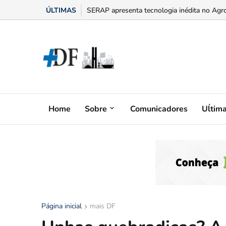
ÚLTIMAS
“Bumbum triste” na menopausa: o adesivo h
Home
Sobre
Comunicadores
Uĺtim
Página inicial
mais DF