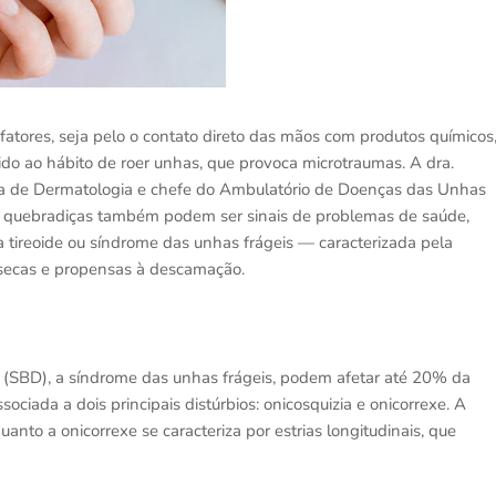
fatores, seja pelo o contato direto das mãos com produtos químicos
do ao hábito de roer unhas, que provoca microtraumas. A dra.
ira de Dermatologia e chefe do Ambulatório de Doenças das Unhas
u quebradiças também podem ser sinais de problemas de saúde,
da tireoide ou síndrome das unhas frágeis — caracterizada pela
 secas e propensas à descamação.
 (SBD), a síndrome das unhas frágeis, podem afetar até 20% da
iada a dois principais distúrbios: onicosquizia e onicorrexe. A
nto a onicorrexe se caracteriza por estrias longitudinais, que