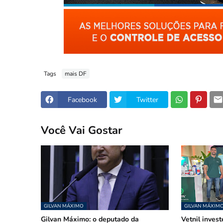
Tags
mais DF
Facebook
Twitter
Você Vai Gostar
GILVAN MÁXIMO
GILVAN MÁXIM
Gilvan Máximo: o deputado da
Vetnil inves