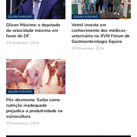
GILVAN MÁXIMO
GILVAN MÁXIMO
Gilvan Máximo: o deputado
Vetnil investe em
da velocidade máxima em
conhecimento dos médicos-
favor do DF
veterinário no XVIII Fórum de
Gastroenterologia Equina
19 Novembro, 2024
19 Novembro, 2024
GILVAN MÁXIMO
Pós-desmame: Saiba como
nutrição inadequada
prejudica a produtividade na
suinocultura
19 Novembro, 2024