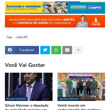
Tags
mais DF
Facebook
Você Vai Gostar
GILVAN MÁXIMO
GILVAN MÁXIMO
Gilvan Máximo: o deputado
Vetnil investe em
da velocidade máxima em
conhecimento dos médicos-