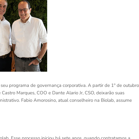
seu programa de governança corporativa. A partir de 1º de outubro
e Castro Marques, COO e Dante Alario Jr, CSO, deixarão suas
strativo. Fabio Amorosino, atual conselheiro na Biolab, assume
lab. Esse processo iniciou há sete anos, quando contratamos a