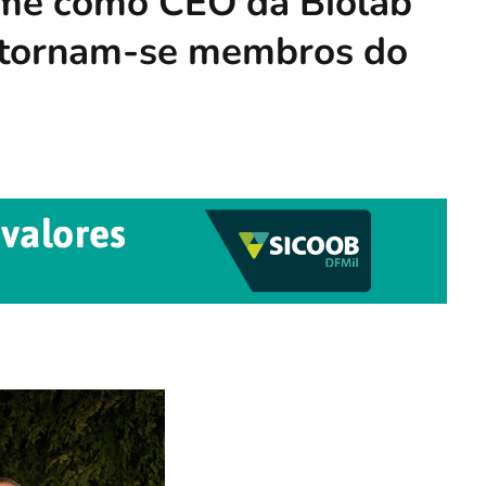
me como CEO da Biolab
s tornam-se membros do