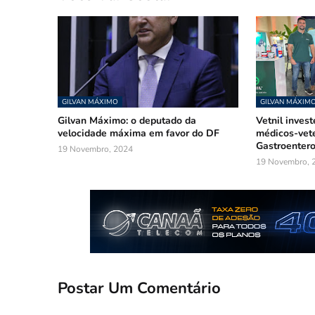
GILVAN MÁXIMO
GILVAN MÁXIM
Gilvan Máximo: o deputado da
Vetnil inves
velocidade máxima em favor do DF
médicos-vete
Gastroentero
19 Novembro, 2024
19 Novembro, 
Postar Um Comentário