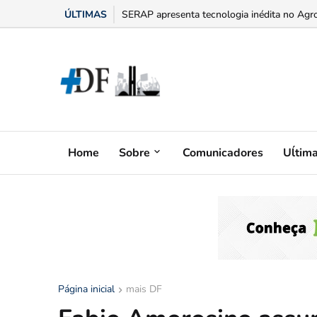
ÚLTIMAS
“Bumbum triste” na menopausa: o adesivo h
Home
Sobre
Comunicadores
Uĺtim
Página inicial
mais DF