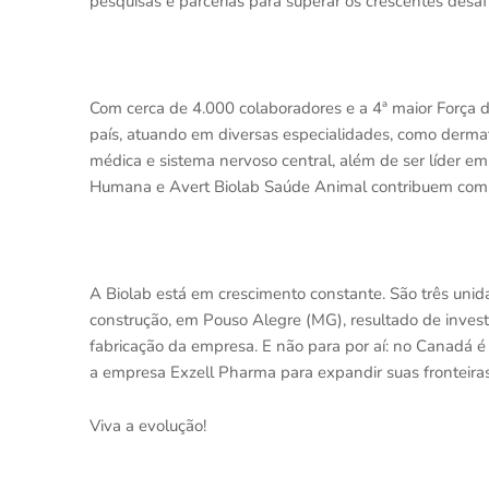
pesquisas e parcerias para superar os crescentes desa
Com cerca de 4.000 colaboradores e a 4ª maior Força d
país, atuando em diversas especialidades, como dermatol
médica e sistema nervoso central, além de ser líder em
Humana e Avert Biolab Saúde Animal contribuem com o
A Biolab está em crescimento constante. São três un
construção, em Pouso Alegre (MG), resultado de invest
fabricação da empresa. E não para por aí: no Canadá é 
a empresa Exzell Pharma para expandir suas fronteira
Viva a evolução!