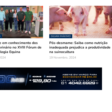
O
GILVAN MÁXIMO
te em conhecimento dos
Pós-desmame: Saiba como nutrição
rinário no XVIII Fórum de
inadequada prejudica a produtividade
logia Equina
na suinocultura
2024
19 Novembro, 2024