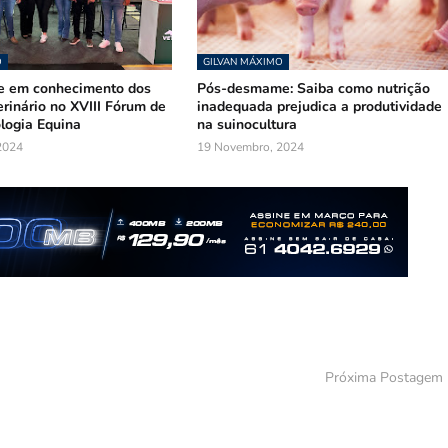
O
GILVAN MÁXIMO
te em conhecimento dos
Pós-desmame: Saiba como nutrição
rinário no XVIII Fórum de
inadequada prejudica a produtividade
logia Equina
na suinocultura
2024
19 Novembro, 2024
Próxima Postagem