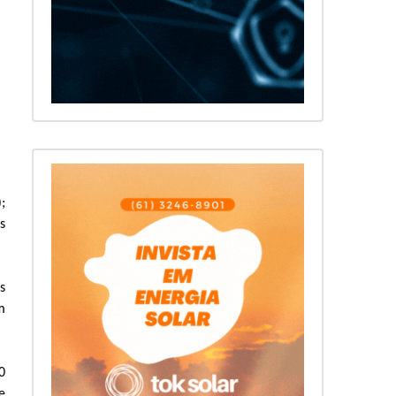
);
s
s
m
0
e