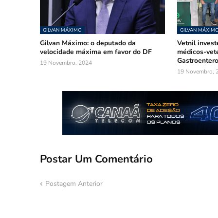
GILVAN MÁXIMO
GILVAN MÁXIM
Gilvan Máximo: o deputado da
Vetnil inves
velocidade máxima em favor do DF
médicos-vete
Gastroentero
19 Novembro, 2024
19 Novembro, 
Postar Um Comentário
Postagem Anterior