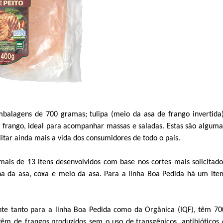
balagens de 700 gramas;
t
ulipa (
m
eio da
a
sa
de frango invertida
e
frango, i
deal para acompanhar
massas
e saladas
.
Estas são alguma
litar ainda mais a vida dos
consumidores de todo o país.
 ma
is de 13
itens
desenvolvidos
com
base nos cortes mais solicitado
nha da asa
, coxa e meio da asa. Para a linha Boa Pedida há um ite
nte
tanto
para a
linha Boa Pedida
como da Orgânica
(IQF)
, têm
70
ovêm
de
frangos produzidos sem
o
uso de transgênicos
,
antibióticos