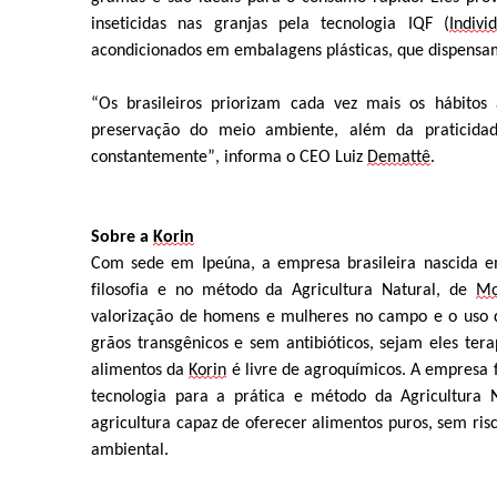
inseti
ci
das nas granjas
pela t
ecnologia IQF (
Indivi
acondicionados em embalagens plásticas
,
que dispensa
“
Os
brasileiros
priorizam
cada vez mais os
hábitos 
p
reservação do meio ambiente
, além da
praticida
constantemente
”, informa o CEO Luiz
Demattê
.
Sobre a
Korin
Com
sede
em
Ipeúna,
a
empresa
brasileira
nascida
e
filosofia
e
no
método
da
Agricultura
Natural,
de
Mo
valorização
d
e
home
ns e mulheres
no
campo
e
o uso
grãos
transgênicos e sem antibióticos, sejam eles te
alimentos
da
Korin
é
livre
de
agroquímicos.
A
empresa
tecnologia para a prática e método da
A
gricultura
agricultura capaz de oferecer alimentos puros, sem ri
ambiental.