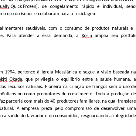
dually
Quick Frozen), de congelamento rápido e individual, send
m o uso do isopor e colaboram para
a r
eciclagem.
alimentares
saudáveis,
com
o consumo de
produtos
naturais
e
de
.
Para
atender
a
essa
demanda, a
Korin
amplia s
eu portfóli
m
1994,
pertence
à
Igreja
Messiânica e
segue
a
visão
baseada
n
kiti
Okada
, que
privilegia
o
equilíbrio
entre
a
saúde
humana,
dos
recursos
naturais.
Pioneira
na
criação
de
frangos
sem
o
uso
d
rapêuticos ou como promotores de crescimento. Toda a produção
de
faz
parceria
com
mais
de 40 produtores familiares, na qual transfer
N
atural. A empresa preza pelo compromisso de desenvolver uma
sco a saúde do lavrador e do consumidor, resguardando a integridade