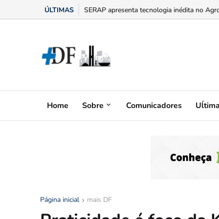
ÚLTIMAS
“Bumbum triste” na menopausa: o adesivo h
Home
Sobre
Comunicadores
Uĺtim
Página inicial
mais DF