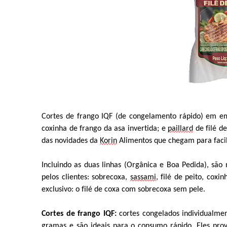
Cortes de frango IQF (
de
congelamento rápido)
em em
c
oxinha
de frango
da
a
sa
i
nvertida; e
p
aillard
de
filé d
das novidades da
Korin
Alimentos
que chegam para
faci
Incluindo as
duas linhas
(Orgânica e Boa Pedida)
, são
pelos clientes
:
s
obrecoxa,
s
assami
, filé de peito, coxi
exclusivo
:
o filé de
coxa com sobrecoxa sem pele.
Cortes de frango IQF:
cortes
congelados individualme
gramas
e são
ideais para o consumo rápido
.
Eles pr