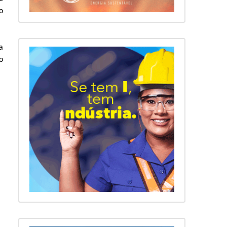
o
a
o
a
a
e
e