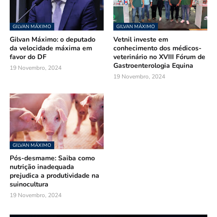
GILVAN MÁXIMO
GILVAN MÁXIMO
Gilvan Máximo: o deputado
Vetnil investe em
da velocidade máxima em
conhecimento dos médicos-
favor do DF
veterinário no XVIII Fórum de
Gastroenterologia Equina
19 Novembro, 2024
19 Novembro, 2024
GILVAN MÁXIMO
Pós-desmame: Saiba como
nutrição inadequada
prejudica a produtividade na
suinocultura
19 Novembro, 2024