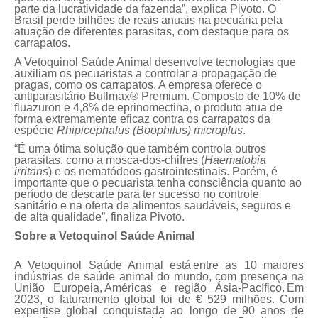
parte da lucratividade da fazenda”, explica Pivoto. O
Brasil perde bilhões de reais anuais na pecuária pela
atuação de diferentes parasitas, com destaque para os
carrapatos.
A Vetoquinol Saúde Animal desenvolve tecnologias que
auxiliam os pecuaristas a controlar a propagação de
pragas, como os carrapatos. A empresa oferece o
antiparasitário Bullmax® Premium. Composto de 10% de
fluazuron e 4,8% de eprinomectina, o produto atua de
forma extremamente eficaz contra os carrapatos da
espécie
Rhipicephalus (Boophilus) microplus
.
“É uma ótima solução que também controla outros
parasitas, como a mosca-dos-chifres (
Haematobia
irritans
) e os nematódeos gastrointestinais. Porém, é
importante que o pecuarista tenha consciência quanto ao
período de descarte para ter sucesso no controle
sanitário e na oferta de alimentos saudáveis, seguros e
de alta qualidade”, finaliza Pivoto.
Sobre a Vetoquinol Saúde Animal
A Vetoquinol Saúde Animal está entre as 10 maiores
indústrias de saúde animal do mundo, com presença na
União Europeia, Américas e região Ásia-Pacífico. Em
2023, o faturamento global foi de € 529 milhões. Com
expertise global conquistada ao longo de 90 anos de