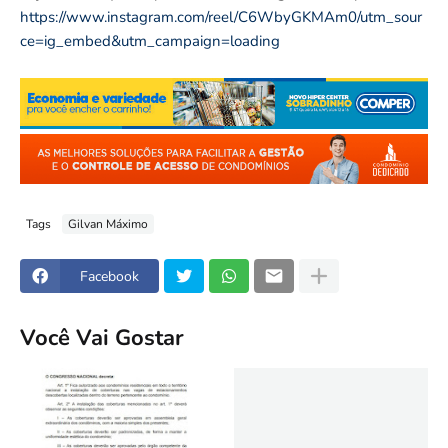
https://www.instagram.com/reel/C6WbyGKMAm0/utm_sour
ce=ig_embed&utm_campaign=loading
Tags
Gilvan Máximo
Facebook
Você Vai Gostar