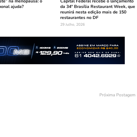
ste” na menopausa: o
Capital Federal recebe o lançamento
onal ajuda?
da 34ª Brasília Restaurant Week, que
reunirá nesta edição mais de 150
restaurantes no DF
29 Julho, 2026
Próxima Postagem