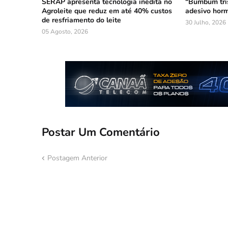
SERAP apresenta tecnologia inédita no
“Bumbum tri
Agroleite que reduz em até 40% custos
adesivo horm
de resfriamento do leite
30 Julho, 2026
05 Agosto, 2026
Postar Um Comentário
Postagem Anterior