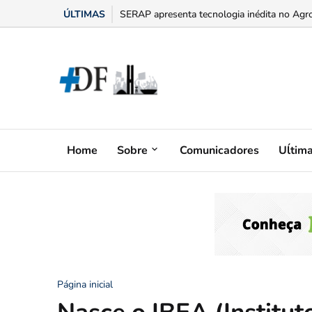
ÚLTIMAS
“Bumbum triste” na menopausa: o adesivo h
Home
Sobre
Comunicadores
Uĺtim
Página inicial