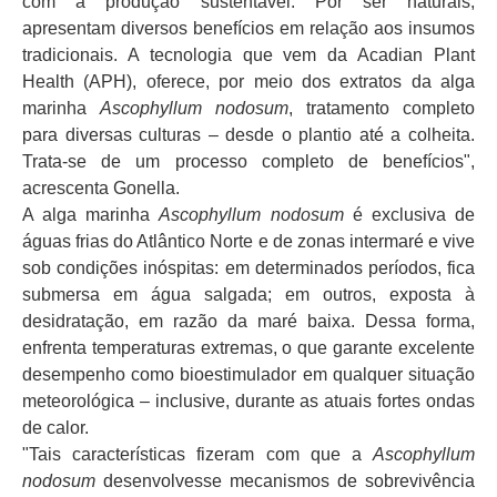
com a produção sustentável. Por ser naturais,
apresentam diversos benefícios em relação aos insumos
tradicionais. A tecnologia que vem da Acadian Plant
Health (APH), oferece, por meio dos extratos da alga
marinha
Ascophyllum nodosum
, tratamento completo
para diversas culturas – desde o plantio até a colheita.
Trata-se de um processo completo de benefícios",
acrescenta Gonella.
A alga marinha
Ascophyllum nodosum
é exclusiva de
águas frias do Atlântico Norte e de zonas intermaré e vive
sob condições inóspitas: em determinados períodos, fica
submersa em água salgada; em outros, exposta à
desidratação, em razão da maré baixa. Dessa forma,
enfrenta temperaturas extremas, o que garante excelente
desempenho como bioestimulador em qualquer situação
meteorológica – inclusive, durante as atuais fortes ondas
de calor.
"Tais características fizeram com que a
Ascophyllum
nodosum
desenvolvesse mecanismos de sobrevivência