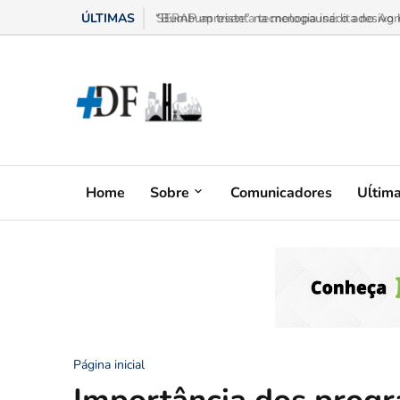
ÚLTIMAS
“Bumbum triste” na menopausa: o adesivo h
Home
Sobre
Comunicadores
Uĺtim
Página inicial