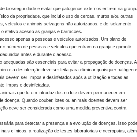
e biosseguridade é evitar que patógenos externos entrem na granja
sico da propriedade, que inclui o uso de cercas, muros e/ou outras
as, veículos e animais selvagens não autorizados, e do isolamento
a o efetivo acesso às granjas e barracões.
 o acesso apenas a pessoas e veículos autorizados. Um plano de
tar o número de pessoas e veículos que entram na granja e garantir
adequados antes e durante o acesso.
o adequadas são essenciais para evitar a propagação de doenças. A
nico e a desinfecção deve ser feita para eliminar quaisquer patógeno
s devem ser limpos e desinfetados após a utilização e todas as
e limpas e desinfetadas.
 animais que forem introduzidos no lote devem permanecer em
 de doença. Quando couber, lotes ou animais doentes devem ser
ação deve ser considerada como uma medida preventiva contra
cessária para detectar a presença e a evolução de doenças. Isso pod
ais clínicos, a realização de testes laboratoriais e necropsias, além