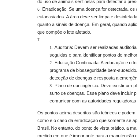
do uso de animais sentinelas para detectar a pre
Erradicação: Se uma doença for detectada, os 
eutanasiados. A área deve ser limpa e desinfeta
quanto a sinais de doença. Em geral, quando aplic
que compõe o lote afetado.
Auditoria: Devem ser realizadas auditori
seguidas e para identificar pontos de melhor
Educação Continuada: A educação e o tr
programa de biosseguridade bem-sucedido. I
detecção de doenças e resposta a emergên
Plano de contingência: Deve existir um p
surto de doenças. Esse plano deve incluir pr
comunicar com as autoridades reguladoras 
Os pontos acima descritos são teóricos e podem ter
como é o caso da erradicação que somente se apl
Brasil. No entanto, do ponto de vista prático, a m
medida em que é importante para a manutenção d