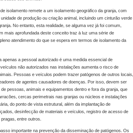
 de isolamento remete a um isolamento geográfico da granja, com
e unidade de produção ou criação animal, incluindo um cinturão verde
anja. No entanto, esta realidade, se alguma vez já foi comum,
 mais aprofundada deste conceito traz à luz uma série de
leno atendimento do que se espera em termos de isolamento da
na apenas a pessoal autorizado é uma medida essencial de
 veículos não autorizados nas instalações aumenta o risco de
nimais. Pessoas e veículos podem trazer patógenos de outros locais
adores de agentes causadores de doenças. Por isso, devem ser
o de pessoas, animais e equipamentos dentro e fora da granja, que
arracões, cercas perimetrais nas granjas ou núcleos e instalações
ria, do ponto de vista estrutural, além da implantação de
ados, desinfecção de materiais e veículos, registro de acesso de
 pragas, entre outros.
passo importante na prevenção da disseminação de patógenos. Os