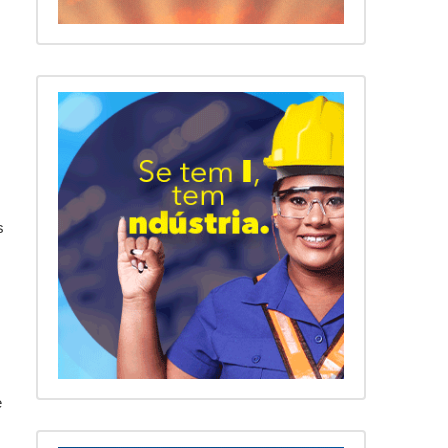
.
s
e