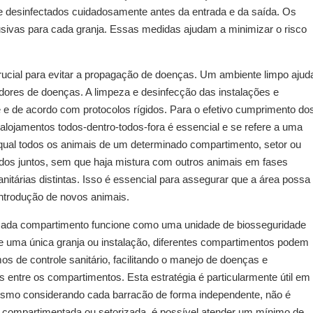
e desinfectados cuidadosamente antes da entrada e da saída. Os
usivas para cada granja. Essas medidas ajudam a minimizar o risco
rucial para evitar a propagação de doenças. Um ambiente limpo ajud
dores de doenças. A limpeza e desinfecção das instalações e
e de acordo com protocolos rígidos. Para o efetivo cumprimento do
 alojamentos todos-dentro-todos-fora é essencial e se refere a uma
a qual todos os animais de um determinado compartimento, setor ou
os juntos, sem que haja mistura com outros animais em fases
nitárias distintas. Isso é essencial para assegurar que a área possa
introdução de novos animais.
e cada compartimento funcione como uma unidade de biosseguridade
de uma única granja ou instalação, diferentes compartimentos podem
s de controle sanitário, facilitando o manejo de doenças e
 entre os compartimentos. Esta estratégia é particularmente útil em
mesmo considerando cada barracão de forma independente, não é
a compartimentada ou setorizada, é possível atender um mínimo de