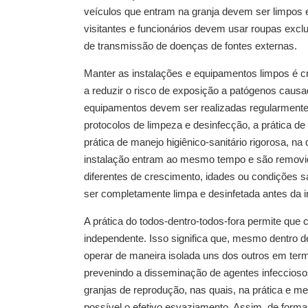
veículos que entram na granja devem ser limpos 
visitantes e funcionários devem usar roupas excl
de transmissão de doenças de fontes externas.
Manter as instalações e equipamentos limpos é c
a reduzir o risco de exposição a patógenos causa
equipamentos devem ser realizadas regularmente 
protocolos de limpeza e desinfecção, a prática de
prática de manejo higiênico-sanitário rigorosa, n
instalação entram ao mesmo tempo e são removid
diferentes de crescimento, idades ou condições sa
ser completamente limpa e desinfetada antes da 
A prática do todos-dentro-todos-fora permite qu
independente. Isso significa que, mesmo dentro 
operar de maneira isolada uns dos outros em termo
prevenindo a disseminação de agentes infecciosos
granjas de reprodução, nas quais, na prática e 
possível o efetivo esvaziamento. Assim, de form