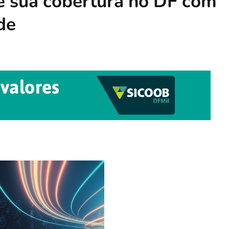
e sua cobertura no DF com
de