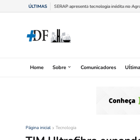
ÚLTIMAS
“Bumbum triste” na menopausa: o adesivo h
Home
Sobre
Comunicadores
Uĺtim
Página inicial
Tecnologia