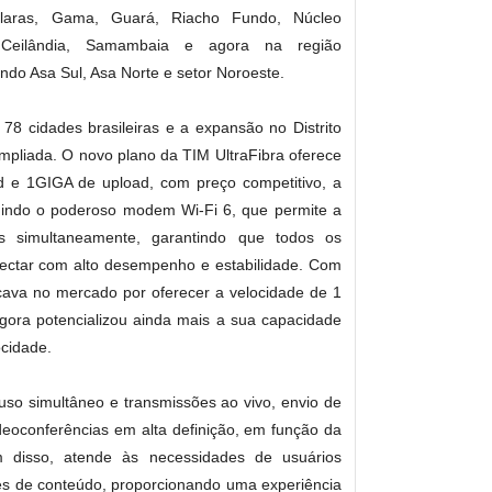
Claras, Gama, Guará, Riacho Fundo, Núcleo
, Ceilândia, Samambaia e agora na região
uindo Asa Sul, Asa Norte e setor Noroeste.
 78 cidades brasileiras e a expansão no Distrito
pliada. O novo plano da TIM UltraFibra oferece
 e 1GIGA de upload, com preço competitivo, a
luindo o poderoso modem Wi-Fi 6, que permite a
s simultaneamente, garantindo que todos os
ectar com alto desempenho e estabilidade. Com
acava no mercado por oferecer a velocidade de 1
ora potencializou ainda mais a sua capacidade
ocidade.
uso simultâneo e transmissões ao vivo, envio de
deoconferências em alta definição, em função da
 disso, atende às necessidades de usuários
es de conteúdo, proporcionando uma experiência