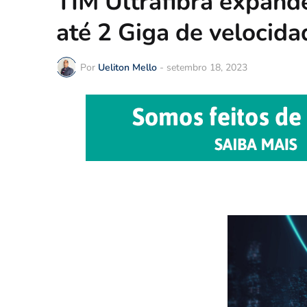
TIM Ultrafibra expand
até 2 Giga de velocida
Por
Ueliton Mello
-
setembro 18, 2023