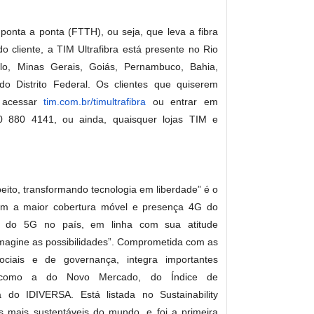
 ponta a ponta (FTTH), ou seja, que leva a fibra
o cliente, a TIM Ultrafibra está presente no Rio
o, Minas Gerais, Goiás, Pernambuco, Bahia,
o Distrito Federal. Os clientes que quiserem
m acessar
tim.com.br/timultrafibra
ou entrar em
00 880 4141, ou ainda, quaisquer lojas TIM e
eito, transformando tecnologia em liberdade” é o
tem a maior cobertura móvel e presença 4G do
ão do 5G no país, em linha com sua atitude
“Imagine as possibilidades”. Comprometida com as
sociais e de governança, integra importantes
ra, como a do Novo Mercado, do Índice de
a do IDIVERSA. Está listada no Sustainability
 mais sustentáveis do mundo, e foi a primeira