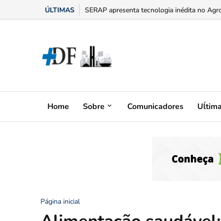
ÚLTIMAS
“Bumbum triste” na menopausa: o adesivo h
Home
Sobre
Comunicadores
Uĺtim
Página inicial