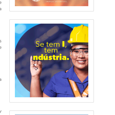
e
a
s
e
a
r