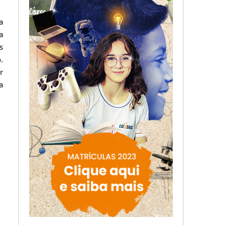
a
a
s
.
r
a