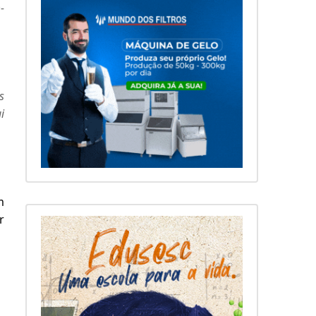
-
s
i
m
r