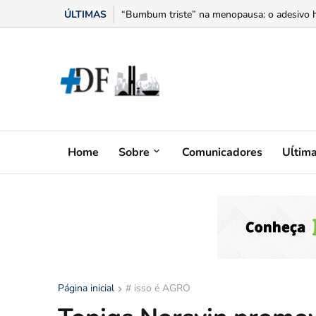
ÚLTIMAS
“Bumbum triste” na menopausa: o adesivo h
Home
Sobre
Comunicadores
Uĺtim
Página inicial
# isso é AGRO