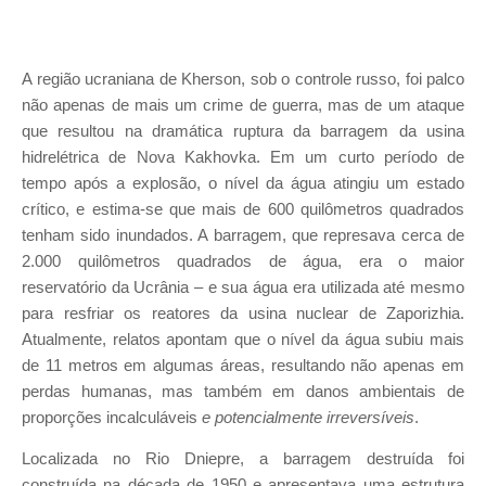
A região ucraniana de Kherson, sob o controle russo, foi palco
não apenas de mais um crime de guerra, mas de um ataque
que resultou na dramática ruptura da barragem da usina
hidrelétrica de Nova Kakhovka. Em um curto período de
tempo após a explosão, o nível da água atingiu um estado
crítico, e estima-se que mais de 600 quilômetros quadrados
tenham sido inundados. A barragem, que represava cerca de
2.000 quilômetros quadrados de água, era o maior
reservatório da Ucrânia – e sua água era utilizada até mesmo
para resfriar os reatores da usina nuclear de Zaporizhia.
Atualmente, relatos apontam que o nível da água subiu mais
de 11 metros em algumas áreas, resultando não apenas em
perdas humanas, mas também em danos ambientais de
proporções incalculáveis
e potencialmente irreversíveis
.
Localizada no Rio Dniepre, a barragem destruída foi
construída na década de 1950 e apresentava uma estrutura