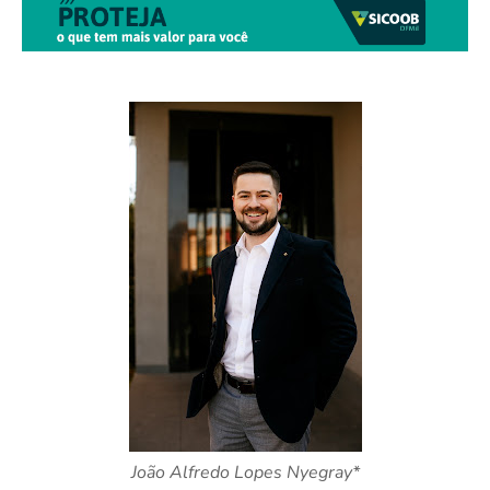
João Alfredo Lopes Nyegray*