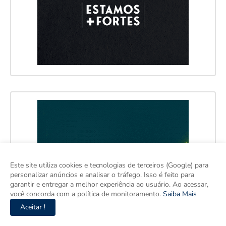
Este site utiliza cookies e tecnologias de terceiros (Google) para
personalizar anúncios e analisar o tráfego. Isso é feito para
garantir e entregar a melhor experiência ao usuário. Ao acessar,
você concorda com a política de monitoramento.
Saiba Mais
Aceitar !