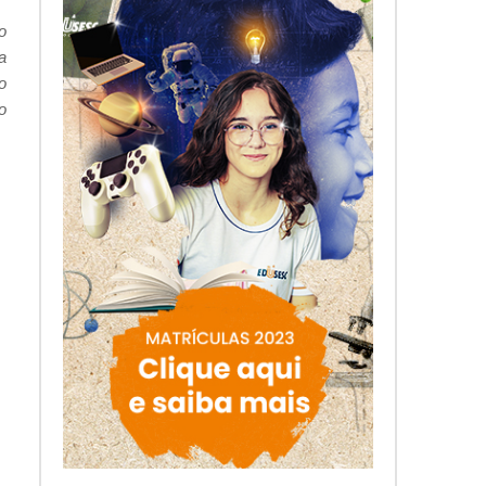
o
a
o
o