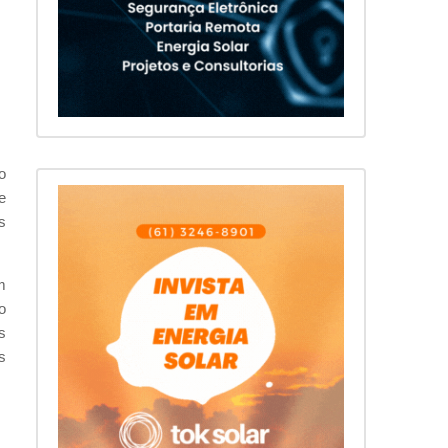
o
e
s
m
o
s
s