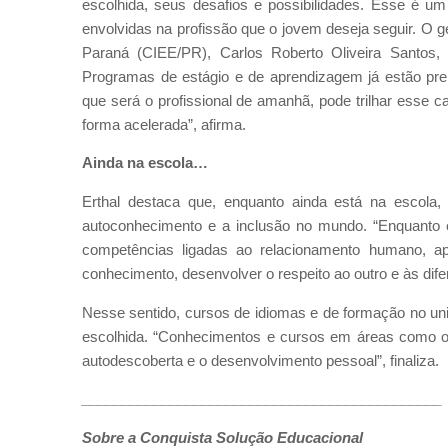
escolhida, seus desafios e possibilidades. Esse é um
envolvidas na profissão que o jovem deseja seguir. O
Paraná (CIEE/PR), Carlos Roberto Oliveira Santos, r
Programas de estágio e de aprendizagem já estão pre
que será o profissional de amanhã, pode trilhar es
forma acelerada”, afirma.
Ainda na escola…
Erthal destaca que, enquanto ainda está na esco
autoconhecimento e a inclusão no mundo. “Enquanto 
competências ligadas ao relacionamento humano, ap
conhecimento, desenvolver o respeito ao outro e às difer
Nesse sentido, cursos de idiomas e de formação no unive
escolhida. “Conhecimentos e cursos em áreas como o
autodescoberta e o desenvolvimento pessoal”, finaliza.
_____________________________________________
Sobre a Conquista Solução Educacional