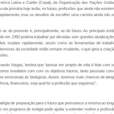
rica Latina e Caribe (Cepal), da Organização das Nações Unida
la primária hoje terão, no futuro, profissões que ainda não existem
rapidamente, mas os desafios de escolher uma carreira ainda são o
as do presente e, principalmente, as do futuro. As principais estã
ado em 1950 poderia trabalhar por décadas sem grandes atualizaçõe
s leis mudam rapidamente, assim como as ferramentas de trabalh
nteresses da sociedade estão sempre mudando, o que gera a criaçã
sões.
ando Vargas, lembra que “pensar em projeto de vida é lidar com o
azeres imediatos com com os objetivos futuros, tanto pessoais com
es emocionais às biológicas. Assim, teremos mais chances de atingi
ncia, financeiros, seja qual for a profissão que seguimos”.
tégia de preparação para o futuro que permanece a mesma ao long
 e um programa de estágio pode ajudar a entender melhor a profissã