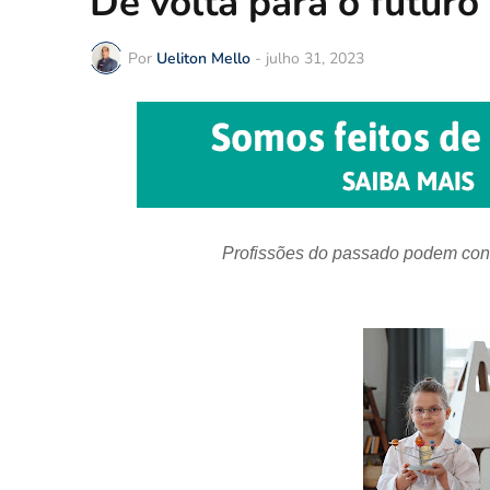
De volta para o futuro
Por
Ueliton Mello
-
julho 31, 2023
Profissões do passado podem contr