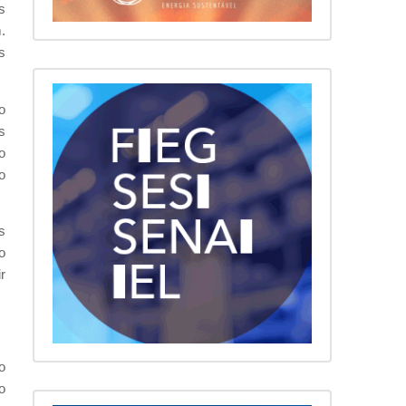
s
.
s
o
s
o
o
s
o
r
o
o