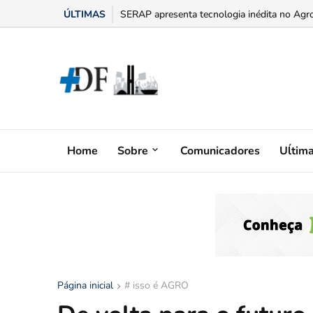
ÚLTIMAS
“Bumbum triste” na menopausa: o adesivo h
Home
Sobre
Comunicadores
Uĺtim
Página inicial
# isso é AGRO