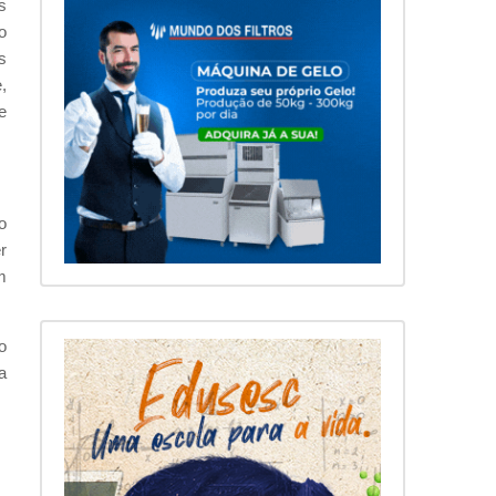
s
o
s
,
e
o
r
m
o
a