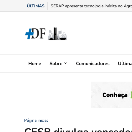
ÚLTIMAS
“Bumbum triste” na menopausa: o adesivo h
Home
Sobre
Comunicadores
Uĺtim
Página inicial