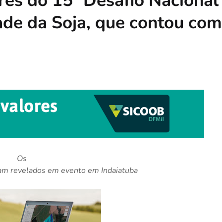
es do 15º Desafio Nacional
de da Soja, que contou com
Os
ram revelados em evento em Indaiatuba