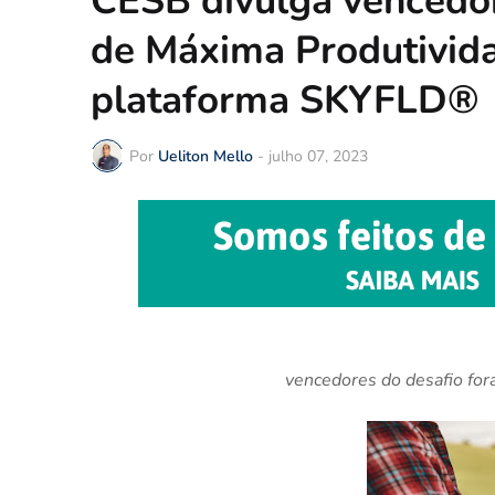
CESB divulga vencedor
de Máxima Produtivida
plataforma SKYFLD®
Por
Ueliton Mello
-
julho 07, 2023
vencedores do desafio fo