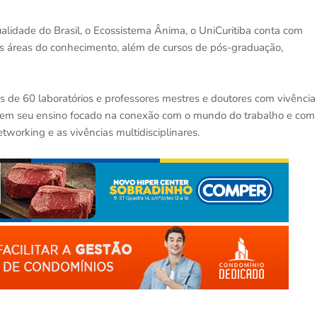
alidade do Brasil, o Ecossistema Ânima, o UniCuritiba conta com
s áreas do conhecimento, além de cursos de pós-graduação,
s de 60 laboratórios e professores mestres e doutores com vivência
ba tem seu ensino focado na conexão com o mundo do trabalho e com
etworking e as vivências multidisciplinares.