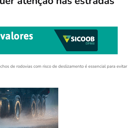
uer atenção nas estradas
chos de rodovias com risco de deslizamento é essencial para evitar