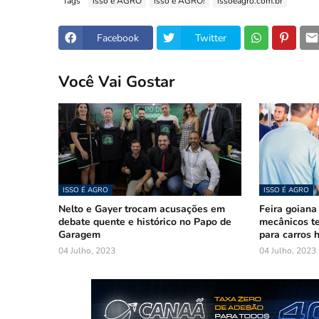
Tags
isso é AGRO
isso é AGRO!
issoeagro.com.br
Facebook
Twitter
Você Vai Gostar
ISSO É AGRO
ISSO É AGRO
Nelto e Gayer trocam acusações em
Feira goiana
debate quente e histórico no Papo de
mecânicos te
Garagem
para carros h
04 Julho, 2023
04 Julho, 2023