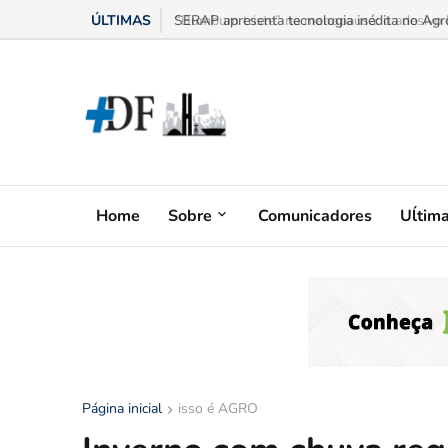
ÚLTIMAS
“Bumbum triste” na menopausa: o adesivo h
Home
Sobre
Comunicadores
Uĺtim
Página inicial
isso é AGRO