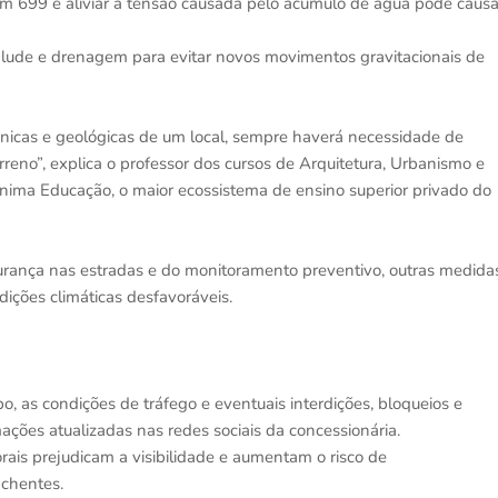
km 699 e aliviar a tensão causada pelo acúmulo de água pode causa
alude e drenagem para evitar novos movimentos gravitacionais de
nicas e geológicas de um local, sempre haverá necessidade de
rreno”, explica o professor dos cursos de Arquitetura, Urbanismo e
 Ânima Educação, o maior ecossistema de ensino superior privado do
urança nas estradas e do monitoramento preventivo, outras medida
dições climáticas desfavoráveis.
o, as condições de tráfego e eventuais interdições, bloqueios e
mações atualizadas nas redes sociais da concessionária.
orais prejudicam a visibilidade e aumentam o risco de
chentes.