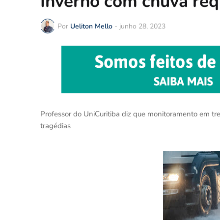
Inverno com chuva req
Por
Ueliton Mello
-
junho 28, 2023
Professor do UniCuritiba diz que monitoramento em tre
tragédias