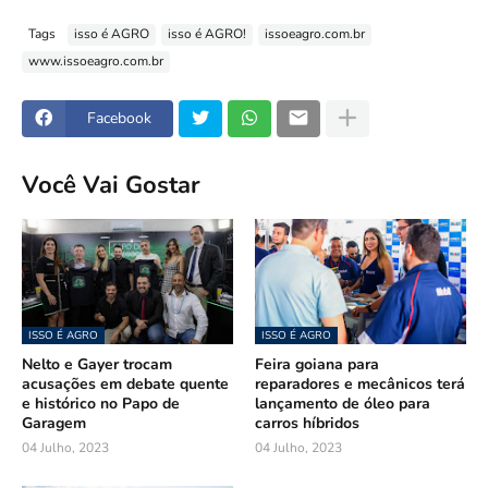
Tags
isso é AGRO
isso é AGRO!
issoeagro.com.br
www.issoeagro.com.br
Facebook
Você Vai Gostar
ISSO É AGRO
ISSO É AGRO
Nelto e Gayer trocam
Feira goiana para
acusações em debate quente
reparadores e mecânicos terá
e histórico no Papo de
lançamento de óleo para
Garagem
carros híbridos
04 Julho, 2023
04 Julho, 2023