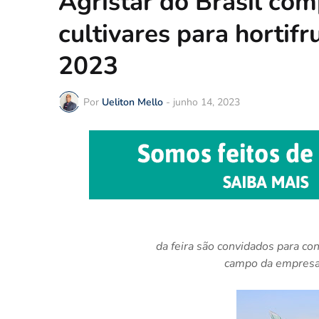
Agristar do Brasil com
cultivares para hortifr
2023
Por
Ueliton Mello
-
junho 14, 2023
da feira são convidados para co
campo da empresa,