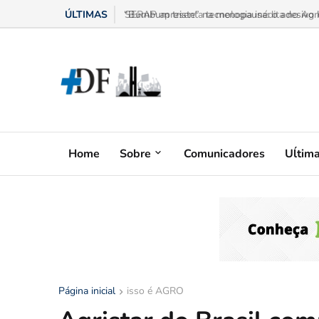
ÚLTIMAS
“Bumbum triste” na menopausa: o adesivo h
Home
Sobre
Comunicadores
Uĺtim
Página inicial
isso é AGRO