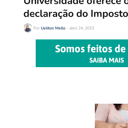
Universidade oferece o
declaração do Impost
Por
Ueliton Mello
-
abril 24, 2023