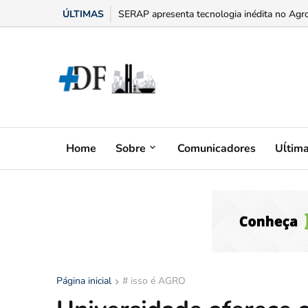
ÚLTIMAS
“Bumbum triste” na menopausa: o adesivo h
Home
Sobre
Comunicadores
Uĺtim
Página inicial
# isso é AGRO