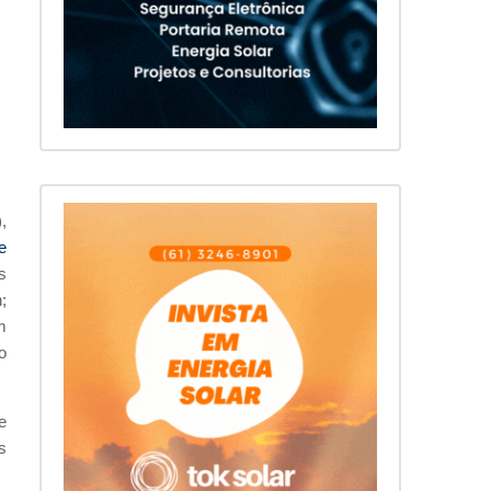
,
e
s
;
m
o
e
s