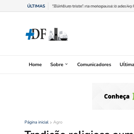
ÚLTIMAS
“Bumbum triste” na menopausa: o adesivo h
Home
Sobre
Comunicadores
Uĺtim
Página inicial
Agro