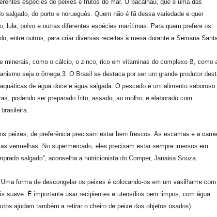
erentes espécies de peixes e frutos do mar. O bacalhau, que é uma das
do salgado, do porto e norueguês. Quem não é fã dessa variedade e quer
o, lula, polvo e outras diferentes espécies marítimas. Para quem prefere os
ado, entre outros, para criar diversas receitas à mesa durante a Semana Sant
 minerais, como o cálcio, o zinco, rico em vitaminas do complexo B, como 
rganismo seja o ômega 3. O Brasil se destaca por ser um grande produtor des
s aquáticas de água doce e água salgada. O pescado é um alimento saboroso
iras, podendo ser preparado frito, assado, ao molho, e elaborado com
brasileira.
ns peixes, de preferência precisam estar bem frescos. As escamas e a carn
elras vermelhas. No supermercado, eles precisam estar sempre imersos em
prado salgado”, aconselha a nutricionista do Comper, Janaisa Souza.
s. Uma forma de descongelar os peixes é colocando-os em um vasilhame com
is suave. É importante usar recipientes e utensílios bem limpos, com água
dutos ajudam também a retirar o cheiro de peixe dos objetos usados).