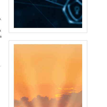
a.
a
ta
e