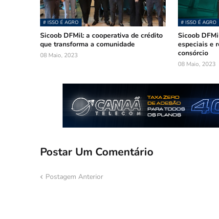
# ISSO É AGRO
# ISSO É AGRO
Sicoob DFMil: a cooperativa de crédito
Sicoob DFMil
que transforma a comunidade
especiais e 
consórcio
08 Maio, 2023
08 Maio, 2023
Postar Um Comentário
Postagem Anterior