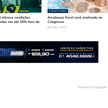
# ISSO É AGRO
 oferece condições
Arcabouço fiscal será analisado no
reduz em até 15% taxa do
Congresso
08 Maio, 2023
Próxima Postagem