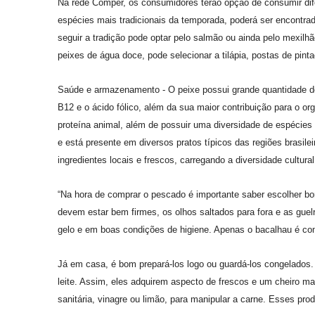
Na rede Comper, os consumidores terão opção de consumir dif
espécies mais tradicionais da temporada, poderá ser encontra
seguir a tradição pode optar pelo salmão ou ainda pelo mexilhã
peixes de água doce, pode selecionar a tilápia, postas de pint
Saúde e armazenamento - O peixe possui grande quantidade de
B12 e o ácido fólico, além da sua maior contribuição para o o
proteína animal, além de possuir uma diversidade de espécie
e está presente em diversos pratos típicos das regiões brasile
ingredientes locais e frescos, carregando a diversidade cultural 
“Na hora de comprar o pescado é importante saber escolher bo
devem estar bem firmes, os olhos saltados para fora e as gu
gelo e em boas condições de higiene. Apenas o bacalhau é com
Já em casa, é bom prepará-los logo ou guardá-los congelado
leite. Assim, eles adquirem aspecto de frescos e um cheiro ma
sanitária, vinagre ou limão, para manipular a carne. Esses pro