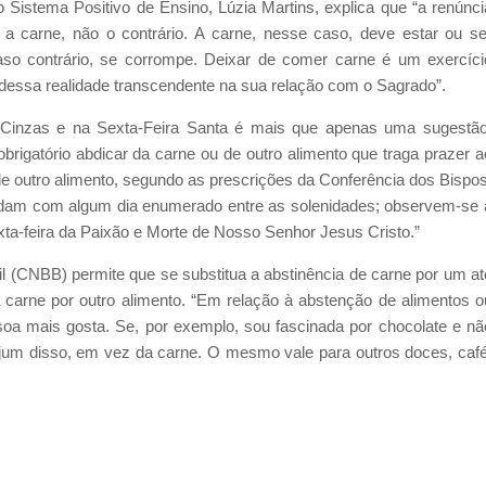
Sistema Positivo de Ensino, Lúzia Martins, explica que “a renúnci
 a carne, não o contrário. A carne, nesse caso, deve estar ou se
aso contrário, se corrompe. Deixar de comer carne é um exercíci
dessa realidade transcendente na sua relação com o Sagrado”.
de Cinzas e na Sexta-Feira Santa é mais que apenas uma sugestão
rigatório abdicar da carne ou de outro alimento que traga prazer a
 de outro alimento, segundo as prescrições da Conferência dos Bispos
cidam com algum dia enumerado entre as solenidades; observem-se 
exta-feira da Paixão e Morte de Nosso Senhor Jesus Cristo.”
l (CNBB) permite que se substitua a abstinência de carne por um at
 carne por outro alimento. “Em relação à abstenção de alimentos o
soa mais gosta. Se, por exemplo, sou fascinada por chocolate e nã
ejum disso, em vez da carne. O mesmo vale para outros doces, café