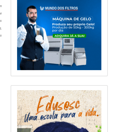
em
 e
os
g,
as