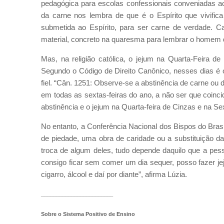
pedagógica para escolas confessionais conveniadas ao 
da carne nos lembra de que é o Espírito que vivifica
submetida ao Espírito, para ser carne de verdade. C
material, concreto na quaresma para lembrar o homem 
Mas, na religião católica, o jejum na Quarta-Feira 
Segundo o Código de Direito Canônico, nesses dias é ob
fiel. “Cân. 1251: Observe-se a abstinência de carne ou
em todas as sextas-feiras do ano, a não ser que coin
abstinência e o jejum na Quarta-feira de Cinzas e na S
No entanto, a Conferência Nacional dos Bispos do Brasi
de piedade, uma obra de caridade ou a substituição da
troca de algum deles, tudo depende daquilo que a pes
consigo ficar sem comer um dia sequer, posso fazer j
cigarro, álcool e daí por diante”, afirma Lúzia.
________________________
Sobre o Sistema Positivo de Ensino