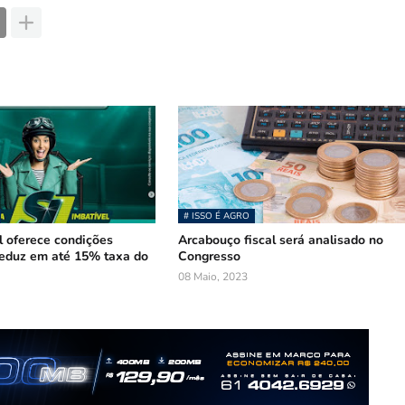
# ISSO É AGRO
 oferece condições
Arcabouço fiscal será analisado no
reduz em até 15% taxa do
Congresso
08 Maio, 2023