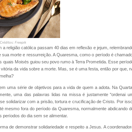
Créditos: Freepik
a religião católica passam 40 dias em reflexão e jejum, relembrand
de sua morte e ressurreição. A Quaresma, como o período é chamado
 quais Moisés guiou seu povo rumo à Terra Prometida. Esse períod
tória da vida sobre a morte. Mas, se é uma festa, então por que, n
rmelha?
 tem uma série de objetivos para a vida de quem a adota. Na Quarta
mente, uma das palavras lidas na missa é justamente “ordenai u
e solidarizar com a prisão, tortura e crucificação de Cristo. Por isso
 até mesmo fora do período da Quaresma, normalmente abdicando d
 períodos do dia sem se alimentar.
rma de demonstrar solidariedade e respeito a Jesus. A coordenador