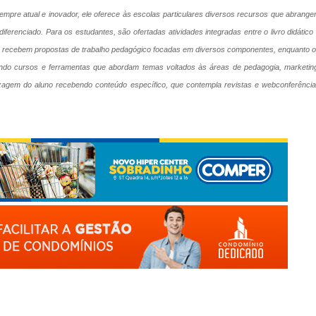
sempre atual e inovador, ele oferece às escolas particulares diversos recursos que abrang
ferenciado. Para os estudantes, são ofertadas atividades integradas entre o livro didático
s recebem propostas de trabalho pedagógico focadas em diversos componentes, enquanto 
uindo cursos e ferramentas que abordam temas voltados às áreas de pedagogia, marketin
ndizagem do aluno recebendo conteúdo específico, que contempla revistas e webconferênci