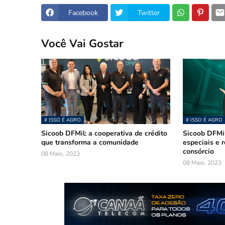
Facebook
Twitter
Você Vai Gostar
# ISSO É AGRO
# ISSO É AGRO
Sicoob DFMil: a cooperativa de crédito
Sicoob DFMil
que transforma a comunidade
especiais e 
consórcio
08 Maio, 2023
08 Maio, 2023