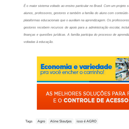
É o maior sistema voltado ao ensino particular no Brasil. Com um projeto 
alunos, professores, gestores e também a família do aluno com conteúdo di
plataformas educacionais que o auxiliam na aprendizagem. Os professore
gestores recebem recursos de apoio para a administração escolar, incl
finanças e questões jurídicas. A família participa do processo de apre
voltadas à educação.
Tags
Agro
Aline Sleutjes
isso é AGRO