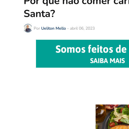
Por que não comer car
Santa?
Por
Ueliton Mello
-
abril 06, 2023