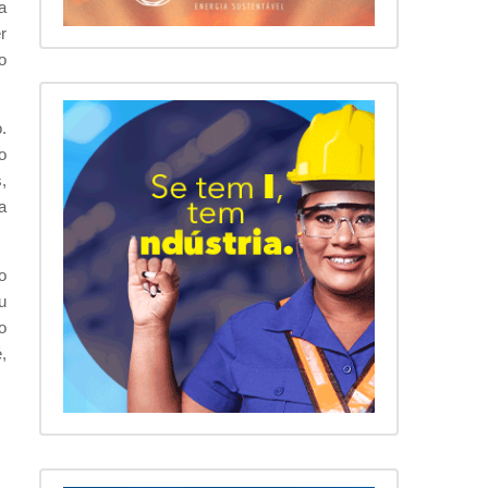
a
r
o
.
o
,
a
o
u
o
,