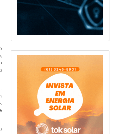
o
,
o
a
-
m
,
e
a