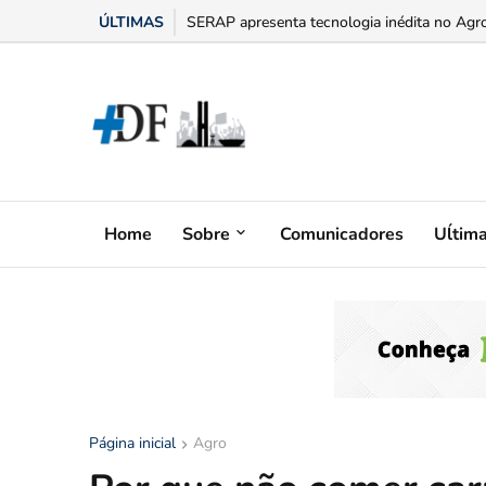
ÚLTIMAS
“Bumbum triste” na menopausa: o adesivo h
Home
Sobre
Comunicadores
Uĺtim
Página inicial
Agro