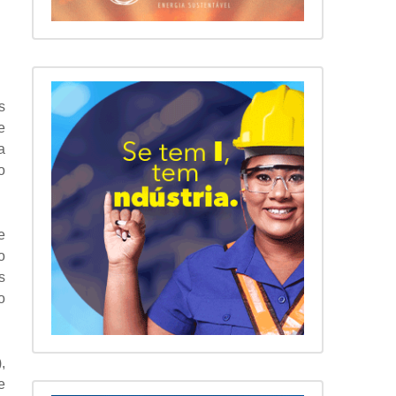
s
e
a
o
e
o
s
o
,
e