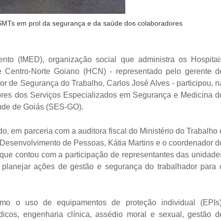
MTs em prol da segurança e da saúde dos colaboradores
ento (IMED), organização social que administra os Hospitai
e Centro-Norte Goiano (HCN) - representado pelo gerente d
or de Segurança do Trabalho, Carlos José Alves - participou, n
dores dos Serviços Especializados em Segurança e Medicina d
úde de Goiás (SES-GO).
o, em parceria com a auditora fiscal do Ministério do Trabalho 
 Desenvolvimento de Pessoas, Kátia Martins e o coordenador d
ue contou com a participação de representantes das unidade
e planejar ações de gestão e segurança do trabalhador para 
mo o uso de equipamentos de proteção individual (EPIs)
icos, engenharia clínica, assédio moral e sexual, gestão d