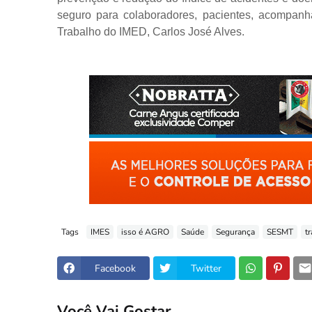
seguro para colaboradores, pacientes, acompanha
Trabalho do IMED, Carlos José Alves.
Tags
IMES
isso é AGRO
Saúde
Segurança
SESMT
t
Facebook
Twitter
Você Vai Gostar