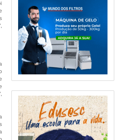
i
e
s
,
a
o
e
e
,
a
s
a
o