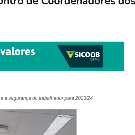
ontro de Coordenadores do
e e a segurança do trabalhador para 2023/24