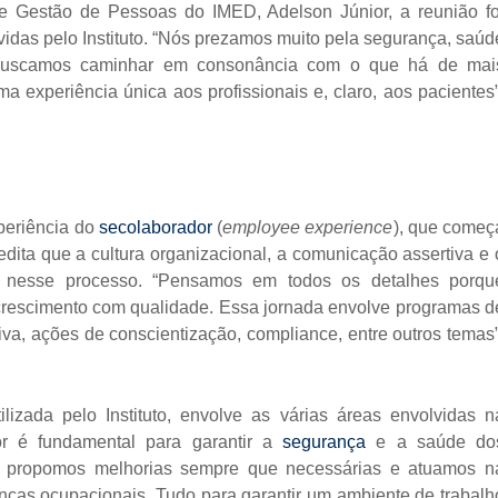
de Gestão de Pessoas do IMED, Adelson Júnior, a reunião fo
vidas pelo Instituto. “Nós prezamos muito pela segurança, saúd
 Buscamos caminhar em consonância com o que há de mai
a experiência única aos profissionais e, claro, aos pacientes”
periência do
secolaborador
(
employee experience
), que começ
credita que a cultura organizacional, a comunicação assertiva e 
s nesse processo. “Pensamos em todos os detalhes porqu
crescimento com qualidade. Essa jornada envolve programas d
va, ações de conscientização, compliance, entre outros temas”
lizada pelo Instituto, envolve as várias áreas envolvidas n
r é fundamental para garantir a
segurança
e a saúde do
s, propomos melhorias sempre que necessárias e atuamos n
nças ocupacionais. Tudo para garantir um ambiente de trabalh