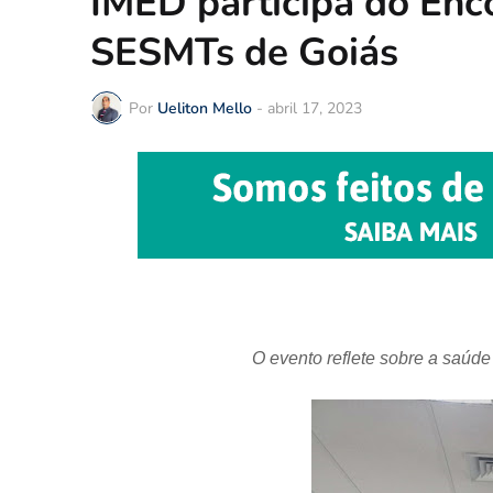
IMED participa do Enc
SESMTs de Goiás
Por
Ueliton Mello
-
abril 17, 2023
O evento reflete sobre a saúd