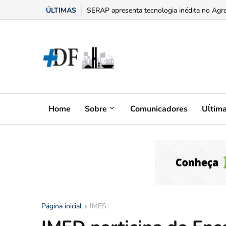
ÚLTIMAS
“Bumbum triste” na menopausa: o adesivo h
Home
Sobre
Comunicadores
Uĺtim
Página inicial
IMES