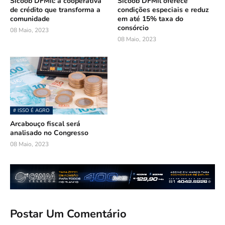
Sicoob DFMil: a cooperativa
Sicoob DFMil oferece
de crédito que transforma a
condições especiais e reduz
comunidade
em até 15% taxa do
consórcio
08 Maio, 2023
08 Maio, 2023
# ISSO É AGRO
Arcabouço fiscal será
analisado no Congresso
08 Maio, 2023
Postar Um Comentário