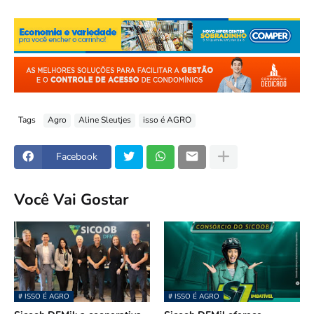
Tags
Agro
Aline Sleutjes
isso é AGRO
Facebook
Você Vai Gostar
# ISSO É AGRO
# ISSO É AGRO