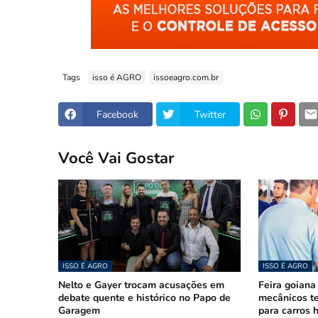
Tags
isso é AGRO
issoeagro.com.br
Facebook
Twitter
Você Vai Gostar
ISSO É AGRO
ISSO É AGRO
Nelto e Gayer trocam acusações em
Feira goiana
debate quente e histórico no Papo de
mecânicos te
Garagem
para carros h