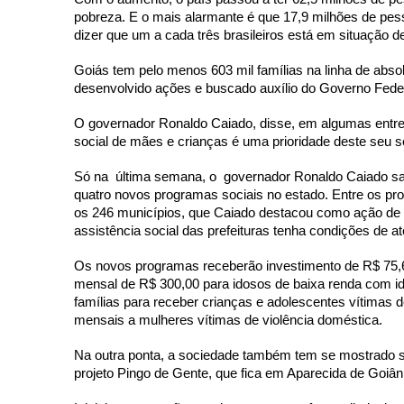
pobreza. E o mais alarmante é que 17,9 milhões de pess
dizer que um a cada três brasileiros está em situação de
Goiás tem pelo menos 603 mil famílias na linha de abso
desenvolvido ações e buscado auxílio do Governo Feder
O governador Ronaldo Caiado, disse, em algumas entrev
social de mães e crianças é uma prioridade deste seu 
Só na  última semana, o  governador Ronaldo Caiado san
quatro novos programas sociais no estado. Entre os pro
os 246 municípios, que Caiado destacou como ação de go
assistência social das prefeituras tenha condições de 
Os novos programas receberão investimento de R$ 75,6 m
mensal de R$ 300,00 para idosos de baixa renda com idad
famílias para receber crianças e adolescentes vítimas d
mensais a mulheres vítimas de violência doméstica.
Na outra ponta, a sociedade também tem se mostrado so
projeto Pingo de Gente, que fica em Aparecida de Goiâni