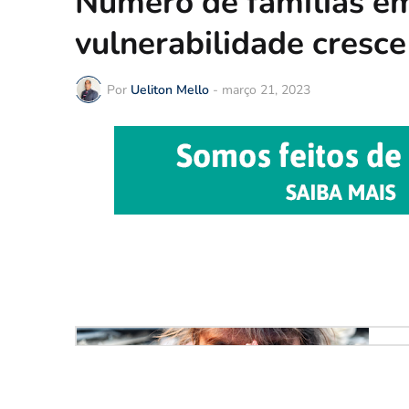
Número de famílias em
vulnerabilidade cresc
Por
Ueliton Mello
-
março 21, 2023