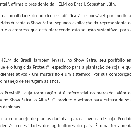
tal”, afirma o presidente da HELM do Brasil, Sebastian Lüth.
a mobilidade do público e staff, ficará responsável por medir a
idos durante o Show Safra, segundo explicação da representante d
ro é a empresa que está oferecendo esta solução sustentável para 
 HELM do Brasil também levará, no Show Safra, seu portfólio e
que é o fungicida Proteus®, específico para a plantação de soja, e qu
entes ativos – um multissítio e um sistêmico. Por sua composição
 no manejo de ferrugem asiática.
o Previnil®, cuja formulação já é referencial no mercado, além d
rá no Show Safra, o Allus®. O produto é voltado para cultura de soj
s daninhas.
ncia no manejo de plantas daninhas para a lavoura de soja. Produt
nder às necessidades dos agricultores do país. É uma ferrament