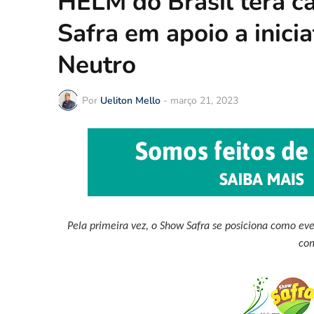
HELM do Brasil terá c
Safra em apoio a inici
Neutro
Por
Ueliton Mello
-
março 21, 2023
Pela primeira vez, o Show Safra se posiciona como e
com