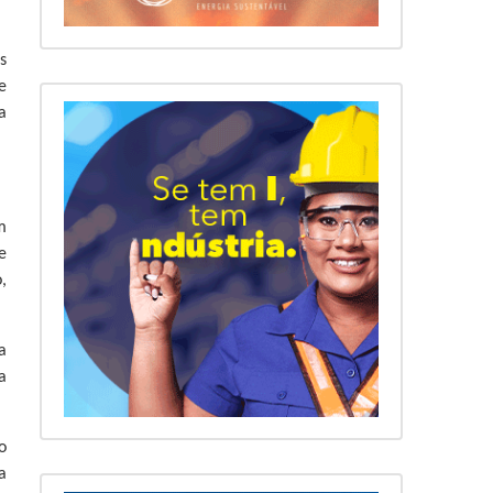
s
e
a
m
e
,
a
a
o
a