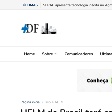
ÚLTIMAS
“Bumbum triste” na menopausa: o adesivo h
Home
Sobre
Comunicadores
Uĺtim
Página inicial
isso é AGRO