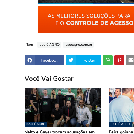
Tags
isso é AGRO
issoeagro.com.br
Facebook
Twitter
Você Vai Gostar
ISSO É AGRO
ISSO É AGRO
Nelto e Gayer trocam acusações em
Feira goiana