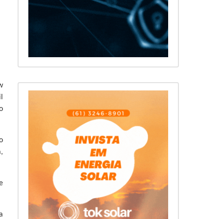
w
l
o
o
,
e
a