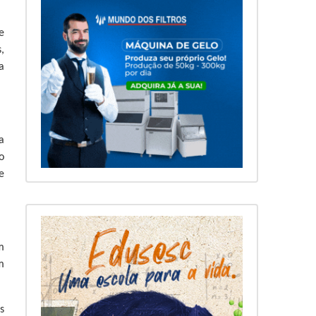
e
,
a
a
o
e
m
m
s