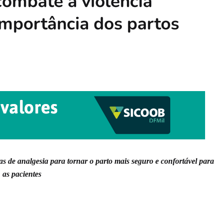
combate à violência
 importância dos partos
s de analgesia para tornar o parto mais seguro e confortável para
as paciente
s