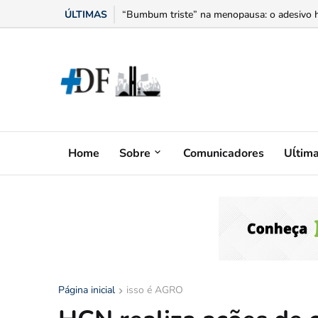
ÚLTIMAS
“Bumbum triste” na menopausa: o adesivo h
Home
Sobre
Comunicadores
Uĺtim
Página inicial
isso é AGRO