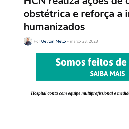
HCN realiza ações de 
obstétrica e reforça a
humanizados
Por
Ueliton Mello
-
março 23, 2023
Hospital conta com equipe multiprofissional e
medida