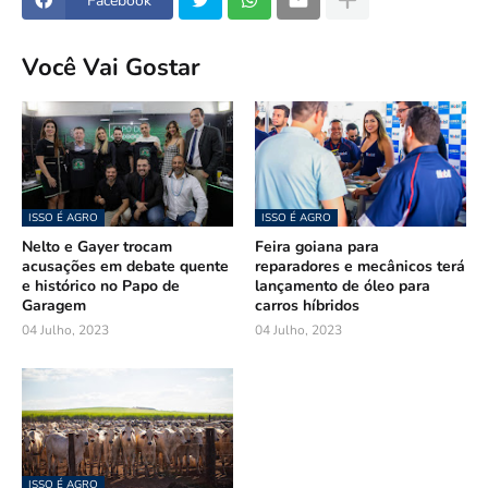
Facebook
Você Vai Gostar
ISSO É AGRO
ISSO É AGRO
Nelto e Gayer trocam
Feira goiana para
acusações em debate quente
reparadores e mecânicos terá
e histórico no Papo de
lançamento de óleo para
Garagem
carros híbridos
04 Julho, 2023
04 Julho, 2023
ISSO É AGRO