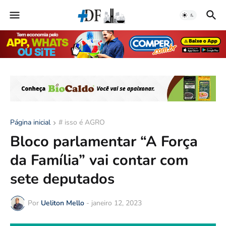
Página inicial
# isso é AGRO
Bloco parlamentar “A Força
da Família” vai contar com
sete deputados
Por
Ueliton Mello
-
janeiro 12, 2023